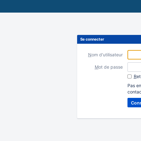
Se connecter
N
om d'utilisateur
M
ot de passe
R
et
Pas en
contac