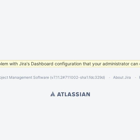
lem with Jira's Dashboard configuration that your administrator can 
oject Management Software
(v7.11.2#711002-
sha1:fdc329d
)
About Jira